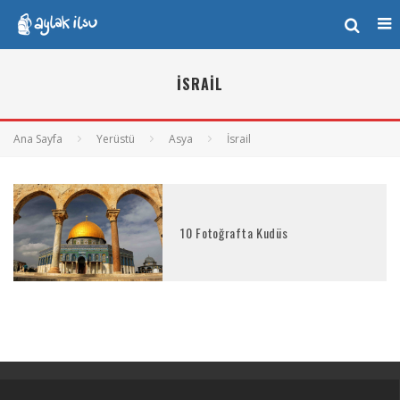
İSRAIL
Ana Sayfa
Yerüstü
Asya
İsrail
10 Fotoğrafta Kudüs